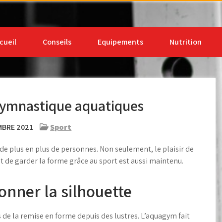
 sur le sport, la santé et 
cueil
Conseils
Equipements
Nutrition
 gymnastique aquatiques
MBRE 2021
Sport
 de plus en plus de personnes. Non seulement, le plaisir de
t de garder la forme grâce au sport est aussi maintenu.
onner la silhouette
e la remise en forme depuis des lustres. L’aquagym fait