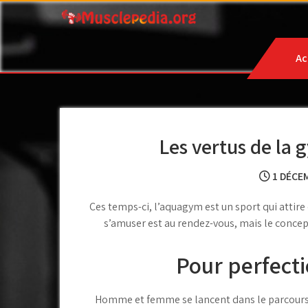
Skip
to
Musclepedia.org : Blog
content
Ac
Les vertus de la
1 DÉCE
Ces temps-ci, l’aquagym est un sport qui attire
s’amuser est au rendez-vous, mais le concep
Pour perfecti
Homme et femme se lancent dans le parcours d