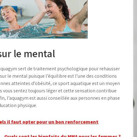
sur le mental
, l’aquagym sert de traitement psychologique pour rehausser
t sur le mental puisque l’équilibre est l’une des conditions
onnes atteintes d’obésité, ce sport aquatique est un moyen
us vous sentez toujours léger et cette sensation contribue
fin, l’aquagym est aussi conseillée aux personnes en phase
ducation physique.
uels il faut opter pour un bon renforcement
Quels sont les bienfaits du MMA pour les femmes ?