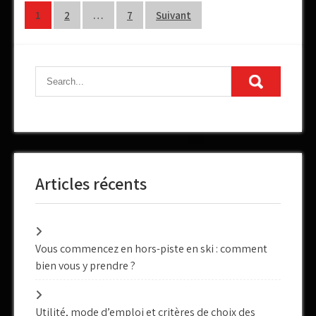
Navigation
1
2
…
7
Suivant
des
articles
Articles récents
Vous commencez en hors-piste en ski : comment
bien vous y prendre ?
Utilité, mode d’emploi et critères de choix des