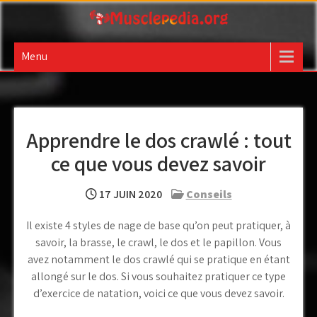
Skip
to
Musclepedia.org : Blog
content
Menu
sur le sport, la santé et
la musculation
Apprendre le dos crawlé : tout
ce que vous devez savoir
17 JUIN 2020
Conseils
Il existe 4 styles de nage de base qu’on peut pratiquer, à
savoir, la brasse, le crawl, le dos et le papillon. Vous
avez notamment le dos crawlé qui se pratique en étant
allongé sur le dos. Si vous souhaitez pratiquer ce type
d’exercice de natation, voici ce que vous devez savoir.