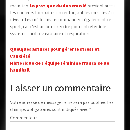
maintien.
La pratique du dos crawlé
prévient aussi
les douleurs lombaires en renforçant les muscles à ce
niveau. Les médecins recommandent également ce
sport, car c’est un bon exercice pour entretenir le
système cardio-vasculaire et respiratoire.
Navigation
Quelques astuces pour gérer le stress et
l’anxiété
de
Historique de l’équipe féminine française de
l’article
handball
Laisser un commentaire
Votre adresse de messagerie ne sera pas publiée.
Les
champs obligatoires sont indiqués avec
*
Commentaire